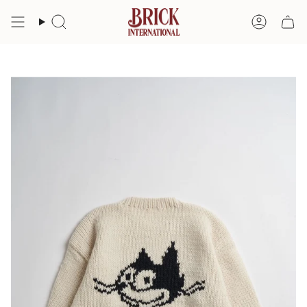
コ
ン
検
ア
テ
索
カ
ン
ツ
ウ
へ
ン
ス
ト
キ
ッ
プ