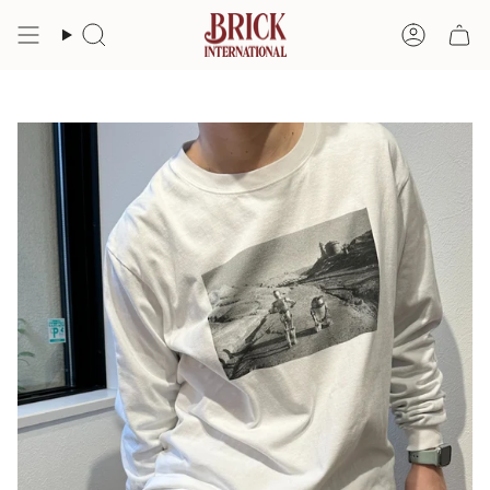
コ
ン
検
ア
テ
索
カ
ン
ツ
ウ
へ
ン
ス
ト
キ
ッ
プ