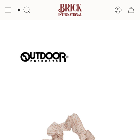
コ
ン
検
ア
テ
索
カ
ン
ツ
ウ
へ
ン
ス
ト
キ
ッ
プ