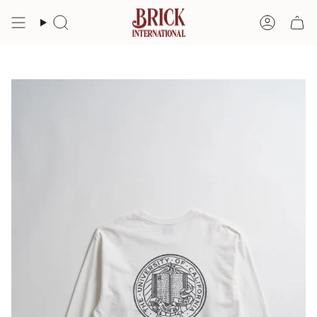
コ
ン
検
ア
テ
索
カ
ン
ツ
ウ
へ
ン
ス
ト
キ
ッ
プ