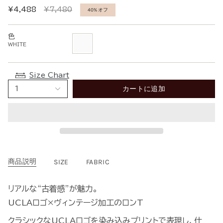
通
¥4,488
¥7,480
40%
オフ
常
価
色
格
WHITE
WHITE
Size Chart
カートに追加
1
商品説明
SIZE
FABRIC
リアルな“古着感”が魅力。
UCLAロゴ×ヴィンテージ加工のロンT
クラシックなUCLAロゴを染み込みプリントで表現し、仕